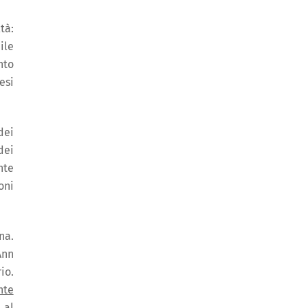
tà:
ile
nto
esi
dei
dei
nte
oni
na.
Ann
io.
nte
 al