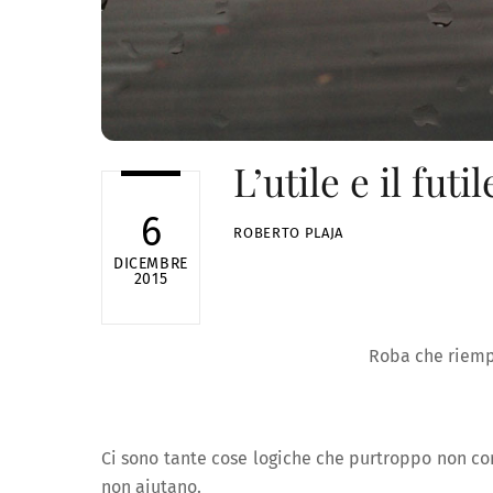
L’utile e il futil
6
ROBERTO PLAJA
DICEMBRE
2015
Roba che riemp
Ci sono tante cose logiche che purtroppo non co
non aiutano.