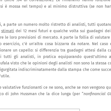
si è mossa nel tempo) e al minimo distruttiva (se non ha
, a parte un numero molto ristretto di analisti, tutti quotano
i
stimati
dei 12 mesi futuri e qualche volta sui guadagni dei
e le loro previsioni di mercato. A parte la follia di valutare
 esercizio, c’è un’altra cosa bizzarra da notare. Nel caso 
zionare un capello: si differenzia tra guadagni attesi dalla c
 tutti gli analisti, in pratica equiparando quest’ultimo a
fala visto che le opinioni degli analisti non sono la stessa c
iù rigurgitata indiscriminatamente dalla stampa che come succ
utile.
ule valutative funzionanti ce ne sono, anche se non vengono qu
ico di John Hussman che la dice lunga (per “
nonfinancial G