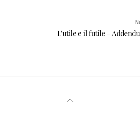
L’utile e il futile – Adden
Back
To
Top