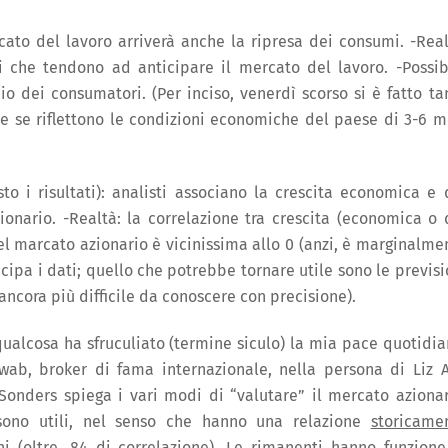
cato del lavoro arriverà anche la ripresa dei consumi. -Real
 che tendono ad anticipare il mercato del lavoro. -Possib
io dei consumatori. (Per inciso, venerdì scorso si è fatto ta
he se riflettono le condizioni economiche del paese di 3-6 m
o i risultati): analisti associano la crescita economica e 
zionario. -Realtà: la correlazione tra crescita (economica o 
del marcato azionario è vicinissima allo 0 (anzi, è marginalme
icipa i dati; quello che potrebbe tornare utile sono le previsi
ancora più difficile da conoscere con precisione).
alcosa ha sfruculiato (termine siculo) la mia pace quotidia
wab, broker di fama internazionale, nella persona di Liz 
onders spiega i vari modi di “valutare” il mercato azionar
sono utili, nel senso che hanno una relazione
storicame
i (oltre .84 di correlazione). Le rimanenti hanno funzione