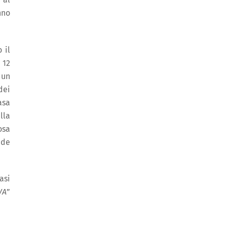
nno
 il
 12
 un
dei
asa
lla
osa
ede
asi
VA
”