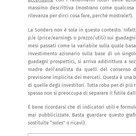
massimo descrittiva (mostrano come qualcosa 
rilevanza per dirci cosa fare, perché mostrale?).
La Sonders non è sola in questo contesto. Infatti
p/e (price/earnings o prezzo/utili) sui guadagn
mesi passati come la variabile sulla quale basar
investimento azionario sulla base di un singolo
guadagni prospettici, si arriva addirittura a se
madre dell’analista da quelli del consenso di
previsione implicita dei mercati. Questa è una bu
di quelle degli investitori. Tutta roba per di p
spesso non si preoccupa di separare il futile dall’
È bene ricordarsi che di indicatori utili e form
mai pubblicizzate. Basta guardare questo graf
sostituite “
sales
” o ricavi):