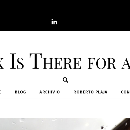
 Is There for 
Search
E
BLOG
ARCHIVIO
ROBERTO PLAJA
CON