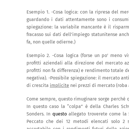
Esempio 1. -Cosa logica: con la ripresa del mer
guardando i dati attentamente sono i consumi
spiegazione: la variabile mancante è il risparm
fracasso sui dati dell’impiego statunitense anc
fa, non quelle odierne.)
Esempio 2. -Cosa logica (forse un po’ meno vist
profitti aziendali alla direzione del mercato a
profitti non fa differenza) e rendimento totale 
negativa). -Possibile spiegazione: il mercato ant
di crescita
implicite
nei prezzi di mercato (roba 
Come sempre, questo rimuginare sorge perché qu
In questo caso la “colpa” è della Charles Sch
Sonders. In
questo
allegato troverete come la S
Peccato che dei 12 metodi elencati solo 2 
accertabile
con i rendimenti futuri delle azion