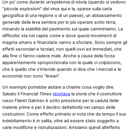
Un po’ come durante un’epidemia di ebola (quando si vedono
“piccole esplosioni” del virus qui e la, sparse sulla carta
geografica di una regione o di un paese), un abbassamento
generale della leva sembra per lo più operare sotto terra,
minando la stabilità del pavimento sul quale camminiamo. La
difficolta’ sta nel capire come e dove questi movimenti di
magma umano e finanziario vanno a sfociare. Sono sempre gli
effetti secondari e terziari, non quelli ovvi ed immediati, che
alla fine ci fanno cadere male. Anche a causa della forza
apparentemente sproporzionata con la quale ci colpiscono,
che è quello che s’intende quando si dice che i mercati e le
economie non sono “lineari”.
Un esempio potrebbe aiutare a chiarire cosa voglio dire.
Sabato il
Financial Times
riportava
la storia che il costruttore
russo Filaret Galchev è sotto pressione per la caduta delle
materie prime e per il declino dell’attività nel campo delle
costruzioni. Come effetto primario si nota che da tempo il suo
indebitamento è in salita, oltre ad essere stato soggetto a
varie modifiche e ristrutturazioni. Arriviamo quindi all’effetto