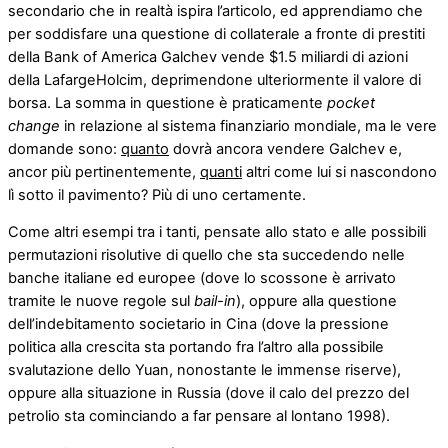
secondario che in realtà ispira l’articolo, ed apprendiamo che
per soddisfare una questione di collaterale a fronte di prestiti
della Bank of America Galchev vende $1.5 miliardi di azioni
della LafargeHolcim, deprimendone ulteriormente il valore di
borsa. La somma in questione è praticamente
pocket
change
in relazione al sistema finanziario mondiale, ma le vere
domande sono:
quanto
dovrà ancora vendere Galchev e,
ancor più pertinentemente,
quanti
altri come lui si nascondono
lì sotto il pavimento? Più di uno certamente.
Come altri esempi tra i tanti, pensate allo stato e alle possibili
permutazioni risolutive di quello che sta succedendo nelle
banche italiane ed europee (dove lo scossone è arrivato
tramite le nuove regole sul
bail-in
), oppure alla questione
dell’indebitamento societario in Cina (dove la pressione
politica alla crescita sta portando fra l’altro alla possibile
svalutazione dello Yuan, nonostante le immense riserve),
oppure alla situazione in Russia (dove il calo del prezzo del
petrolio sta cominciando a far pensare al lontano 1998).