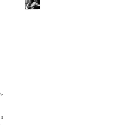
de
la
a