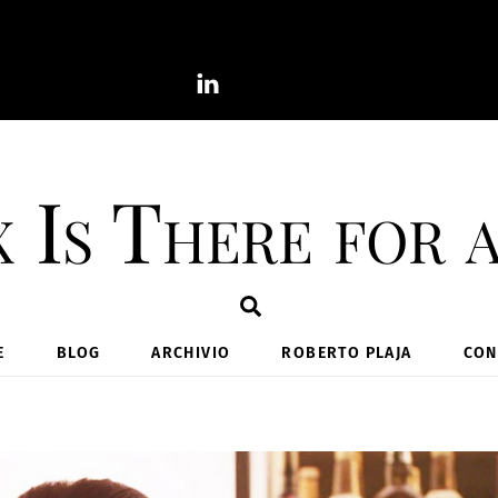
 Is There for 
Search
E
BLOG
ARCHIVIO
ROBERTO PLAJA
CON