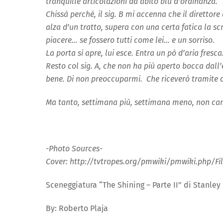
tranquille articolazioni da abito blu d’ordinanza.
Chissà perché, il sig. B mi accenna che il direttore 
alza d’un tratto, supera con una certa fatica la scr
piacere… se fossero tutti come lei… e un sorriso.
La porta si apre, lui esce. Entra un pò d’aria fresca
Resto col sig. A, che non ha più aperto bocca dall’
bene. Di non
preoccuparmi. Che riceverò tramite c
Ma tanto, settimana più, settimana meno, non ca
-Photo Sources-
Cover: http://tvtropes.org/pmwiki/pmwiki.php/F
Sceneggiatura “The Shining – Parte II” di Stanley 
By: Roberto Plaja