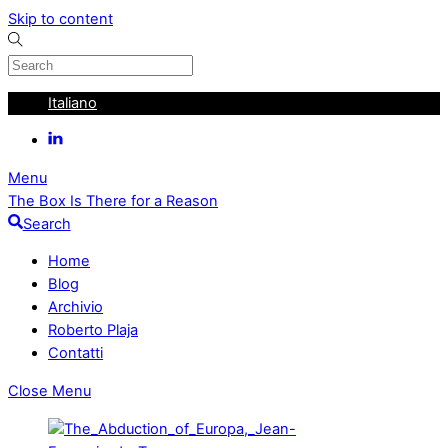
Skip to content
Italiano
Menu
The Box Is There for a Reason
Search
Home
Blog
Archivio
Roberto Plaja
Contatti
Close Menu