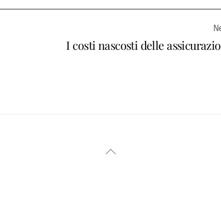
I costi nascosti delle assicurazi
Back
To
Top