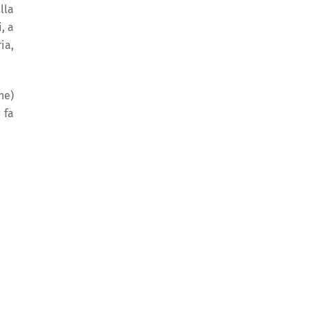
lla
, a
ia,
ne)
 fa