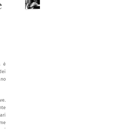
e
a è
dei
ano
ve.
nte
ari
ome