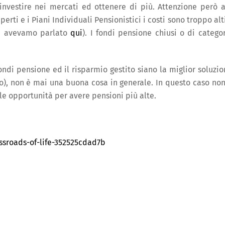
investire nei mercati ed ottenere di più. Attenzione però a
rti e i Piani Individuali Pensionistici i costi sono troppo alti
(ne avevamo parlato
qui
). I fondi pensione chiusi o di categor
ondi pensione ed il risparmio gestito siano la miglior soluzio
tto), non è mai una buona cosa in generale. In questo caso non
le opportunità per avere pensioni più alte.
sroads-of-life-352525cdad7b