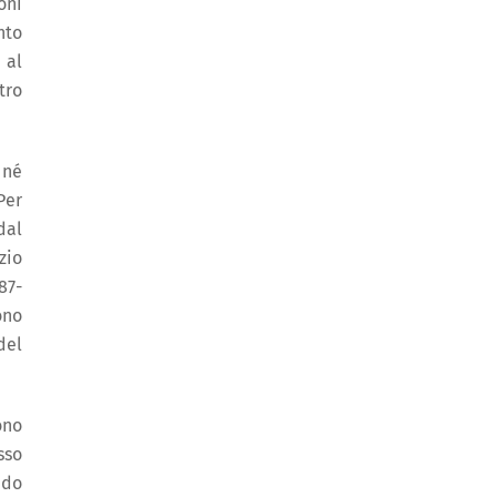
oni
nto
 al
tro
 né
Per
dal
zio
87-
ono
del
ono
sso
edo