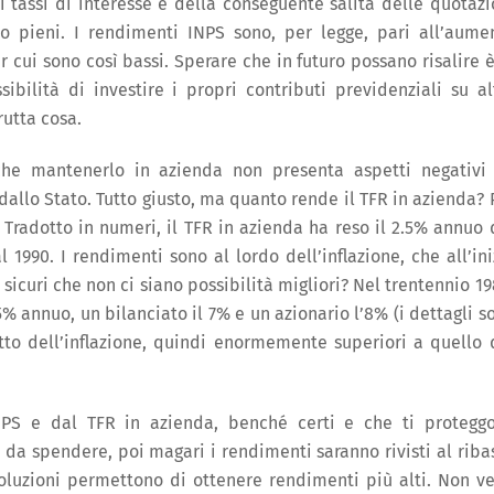
 tassi di interesse e della conseguente salita delle quotazi
no pieni. I rendimenti INPS sono, per legge, pari all’aume
r cui sono così bassi. Sperare che in futuro possano risalire è
bilità di investire i propri contributi previdenziali su al
rutta cosa.
che mantenerlo in azienda non presenta aspetti negativi
dallo Stato. Tutto giusto, ma quanto rende il TFR in azienda? 
. Tradotto in numeri, il TFR in azienda ha reso il 2.5% annuo 
1990. I rendimenti sono al lordo dell’inflazione, che all’ini
sicuri che non ci siano possibilità migliori? Nel trentennio 19
% annuo, un bilanciato il 7% e un azionario l’8% (i dettagli s
etto dell’inflazione, quindi enormemente superiori a quello 
’INPS e dal TFR in azienda, benché certi e che ti protegg
i da spendere, poi magari i rendimenti saranno rivisti al riba
 soluzioni permettono di ottenere rendimenti più alti. Non v