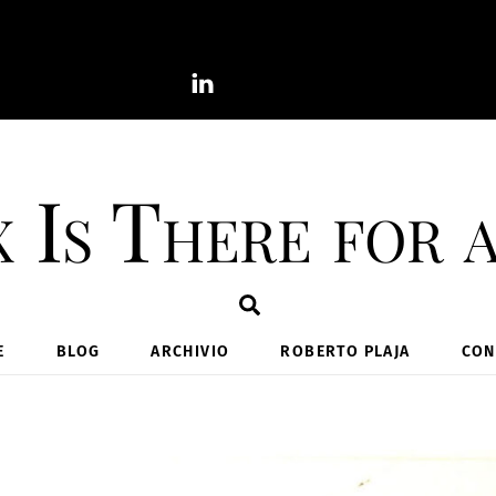
 Is There for 
Search
E
BLOG
ARCHIVIO
ROBERTO PLAJA
CON