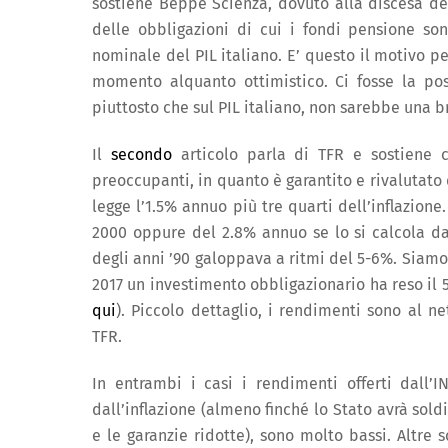
sostiene Beppe Scienza, dovuto alla discesa dei
delle obbligazioni di cui i fondi pensione so
nominale del PIL italiano. E’ questo il motivo pe
momento alquanto ottimistico. Ci fosse la possi
piuttosto che sul PIL italiano, non sarebbe una b
Il
secondo
articolo parla di TFR e sostiene 
preoccupanti, in quanto è garantito e rivalutato 
legge l’1.5% annuo più tre quarti dell’inflazione
2000 oppure del 2.8% annuo se lo si calcola dal 
degli anni ’90 galoppava a ritmi del 5-6%. Siamo 
2017 un investimento obbligazionario ha reso il 5
qui
). Piccolo dettaglio, i rendimenti sono al n
TFR.
In entrambi i casi i rendimenti offerti dall
dall’inflazione (almeno finché lo Stato avrà sold
e le garanzie ridotte), sono molto bassi. Altre