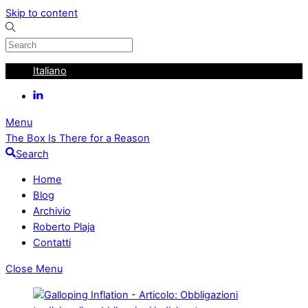
Skip to content
Italiano
Menu
The Box Is There for a Reason
Search
Home
Blog
Archivio
Roberto Plaja
Contatti
Close Menu